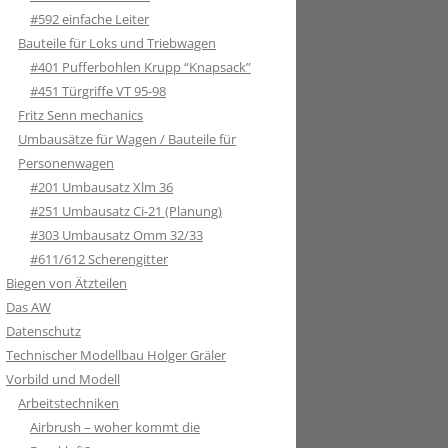
#592 einfache Leiter
Bauteile für Loks und Triebwagen
#401 Pufferbohlen Krupp “Knapsack”
#451 Türgriffe VT 95-98
Fritz Senn mechanics
Umbausätze für Wagen / Bauteile für
Personenwagen
#201 Umbausatz Xlm 36
#251 Umbausatz Ci-21 (Planung)
#303 Umbausatz Omm 32/33
#611/612 Scherengitter
Biegen von Ätzteilen
Das AW
Datenschutz
Technischer Modellbau Holger Gräler
Vorbild und Modell
Arbeitstechniken
Airbrush – woher kommt die