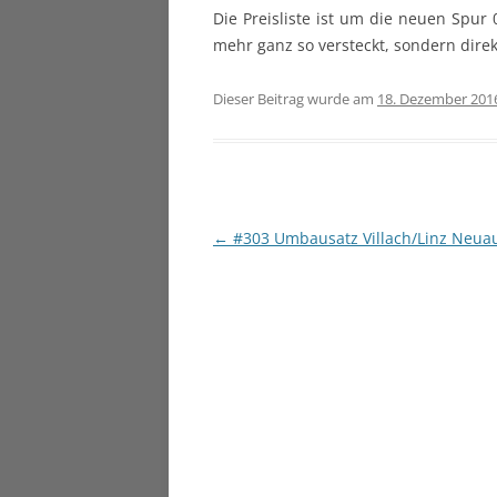
Die Preisliste ist um die neuen Spur 
mehr ganz so versteckt, sondern dir
Dieser Beitrag wurde am
18. Dezember 201
Beitragsnavigation
←
#303 Umbausatz Villach/Linz Neuau