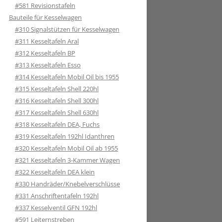
#581 Revisionstafeln
Bauteile für Kesselwagen
#310 Signalstützen für Kesselwagen
#311 Kesseltafeln Aral
#312 Kesseltafeln BP
#313 Kesseltafeln Esso
#314 Kesseltafeln Mobil Oil bis 1955
#315 Kesseltafeln Shell 220hl
#316 Kesseltafeln Shell 300hl
#317 Kesseltafeln Shell 630hl
#318 Kesseltafeln DEA, Fuchs
#319 Kesseltafeln 192hl Idanthren
#320 Kesseltafeln Mobil Oil ab 1955
#321 Kesseltafeln 3-Kammer Wagen
#322 Kesseltafeln DEA klein
#330 Handräder/Knebelverschlüsse
#331 Anschriftentafeln 192hl
#337 Kesselventil GFN 192hl
#591 Leiternstreben