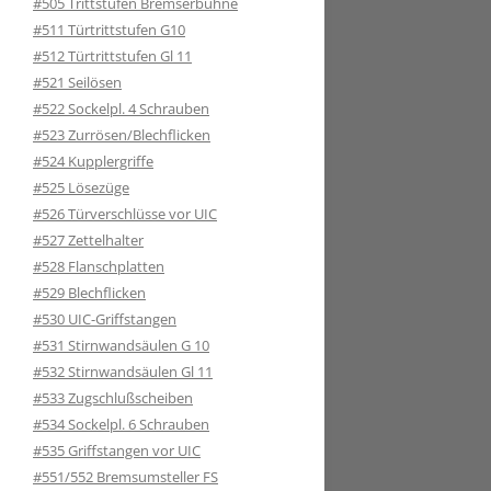
#505 Trittstufen Bremserbühne
#511 Türtrittstufen G10
#512 Türtrittstufen Gl 11
#521 Seilösen
#522 Sockelpl. 4 Schrauben
#523 Zurrösen/Blechflicken
#524 Kupplergriffe
#525 Lösezüge
#526 Türverschlüsse vor UIC
#527 Zettelhalter
#528 Flanschplatten
#529 Blechflicken
#530 UIC-Griffstangen
#531 Stirnwandsäulen G 10
#532 Stirnwandsäulen Gl 11
#533 Zugschlußscheiben
#534 Sockelpl. 6 Schrauben
#535 Griffstangen vor UIC
#551/552 Bremsumsteller FS