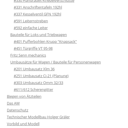
#330 Handräder/Knebelverschlüsse
#331 Anschriftentafeln 192hl
#337 Kesselventil GFN 192hl
#591 Leiternstreben
#592 einfache Leiter
Bauteile für Loks und Triebwagen
#401 Pufferbohlen Krupp “Knapsack”
#451 Türgriffe VT 95-98
Fritz Senn mechanics
Umbausätze für Wagen / Bauteile für Personenwagen
#201 Umbausatz Xlm 36
#251 Umbausatz Ci-21 (Planung)
#303 Umbausatz Omm 32/33
#611/612 Scherengitter
Biegen von Ätzteilen
Das AW
Datenschutz
Technischer Modellbau Holger Gräler
Vorbild und Modell