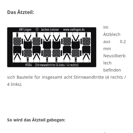
Das Ätzteil:
Im
Ätzblech
aus 0.2
mm
Neusilberb
lech
befinden
sich Bauteile für insgesamt acht Stirnwandtritte (4 rechts /
4 links).
So wird das Ätzteil gebogen: