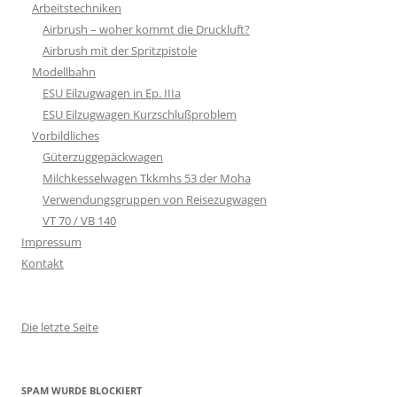
Arbeitstechniken
Airbrush – woher kommt die Druckluft?
Airbrush mit der Spritzpistole
Modellbahn
ESU Eilzugwagen in Ep. IIIa
ESU Eilzugwagen Kurzschlußproblem
Vorbildliches
Güterzuggepäckwagen
Milchkesselwagen Tkkmhs 53 der Moha
Verwendungsgruppen von Reisezugwagen
VT 70 / VB 140
Impressum
Kontakt
Die letzte Seite
SPAM WURDE BLOCKIERT