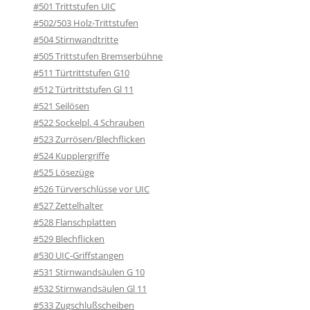
#501 Trittstufen UIC
#502/503 Holz-Trittstufen
#504 Stirnwandtritte
#505 Trittstufen Bremserbühne
#511 Türtrittstufen G10
#512 Türtrittstufen Gl 11
#521 Seilösen
#522 Sockelpl. 4 Schrauben
#523 Zurrösen/Blechflicken
#524 Kupplergriffe
#525 Lösezüge
#526 Türverschlüsse vor UIC
#527 Zettelhalter
#528 Flanschplatten
#529 Blechflicken
#530 UIC-Griffstangen
#531 Stirnwandsäulen G 10
#532 Stirnwandsäulen Gl 11
#533 Zugschlußscheiben