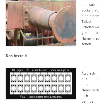
eine solche
Sockelplatt
e an einem
Talbot
Schotterwa
gen in
Hameln zu
sehen.
Das Ätzteil:
Im
Ätzblech
aus 0.3
mm
Neusilberb
lech
befinden