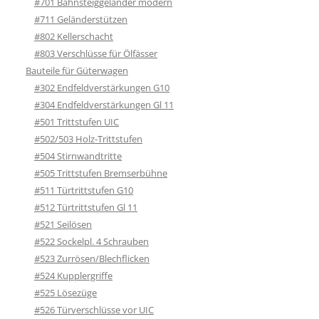
#701 Bahnsteiggeländer modern
#711 Geländerstützen
#802 Kellerschacht
#803 Verschlüsse für Ölfässer
Bauteile für Güterwagen
#302 Endfeldverstärkungen G10
#304 Endfeldverstärkungen Gl 11
#501 Trittstufen UIC
#502/503 Holz-Trittstufen
#504 Stirnwandtritte
#505 Trittstufen Bremserbühne
#511 Türtrittstufen G10
#512 Türtrittstufen Gl 11
#521 Seilösen
#522 Sockelpl. 4 Schrauben
#523 Zurrösen/Blechflicken
#524 Kupplergriffe
#525 Lösezüge
#526 Türverschlüsse vor UIC