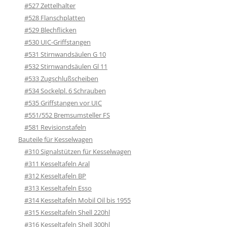
#527 Zettelhalter
#528 Flanschplatten
#529 Blechflicken
#530 UIC-Griffstangen
#531 Stirnwandsäulen G 10
#532 Stirnwandsäulen Gl 11
#533 Zugschlußscheiben
#534 Sockelpl. 6 Schrauben
#535 Griffstangen vor UIC
#551/552 Bremsumsteller FS
#581 Revisionstafeln
Bauteile für Kesselwagen
#310 Signalstützen für Kesselwagen
#311 Kesseltafeln Aral
#312 Kesseltafeln BP
#313 Kesseltafeln Esso
#314 Kesseltafeln Mobil Oil bis 1955
#315 Kesseltafeln Shell 220hl
#316 Kesseltafeln Shell 300hl