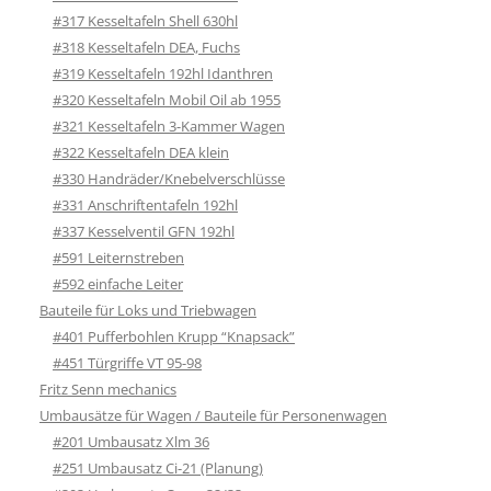
#317 Kesseltafeln Shell 630hl
#318 Kesseltafeln DEA, Fuchs
#319 Kesseltafeln 192hl Idanthren
#320 Kesseltafeln Mobil Oil ab 1955
#321 Kesseltafeln 3-Kammer Wagen
#322 Kesseltafeln DEA klein
#330 Handräder/Knebelverschlüsse
#331 Anschriftentafeln 192hl
#337 Kesselventil GFN 192hl
#591 Leiternstreben
#592 einfache Leiter
Bauteile für Loks und Triebwagen
#401 Pufferbohlen Krupp “Knapsack”
#451 Türgriffe VT 95-98
Fritz Senn mechanics
Umbausätze für Wagen / Bauteile für Personenwagen
#201 Umbausatz Xlm 36
#251 Umbausatz Ci-21 (Planung)