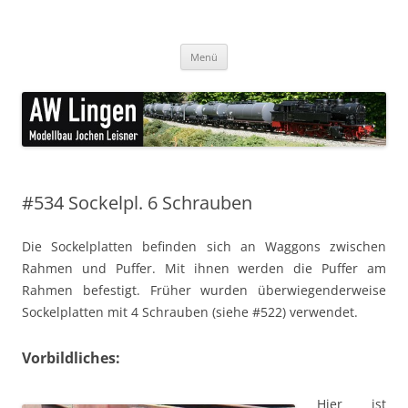
Zum
Inhalt
AW Lingen Modellbau
springen
feine Ätzteile für den Modellbau
Menü
#534 Sockelpl. 6 Schrauben
Die Sockelplatten befinden sich an Waggons zwischen
Rahmen und Puffer. Mit ihnen werden die Puffer am
Rahmen befestigt. Früher wurden überwiegenderweise
Sockelplatten mit 4 Schrauben (siehe #522) verwendet.
Vorbildliches:
Hier ist