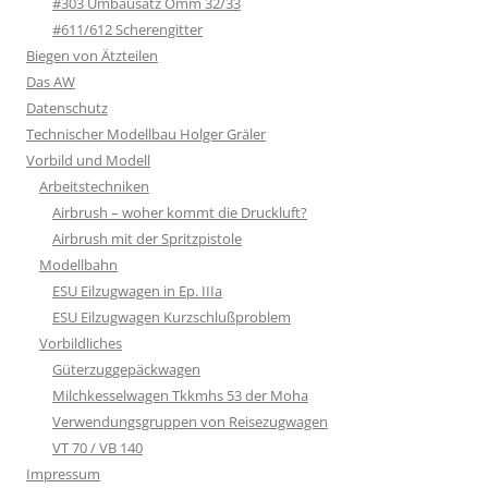
#303 Umbausatz Omm 32/33
#611/612 Scherengitter
Biegen von Ätzteilen
Das AW
Datenschutz
Technischer Modellbau Holger Gräler
Vorbild und Modell
Arbeitstechniken
Airbrush – woher kommt die Druckluft?
Airbrush mit der Spritzpistole
Modellbahn
ESU Eilzugwagen in Ep. IIIa
ESU Eilzugwagen Kurzschlußproblem
Vorbildliches
Güterzuggepäckwagen
Milchkesselwagen Tkkmhs 53 der Moha
Verwendungsgruppen von Reisezugwagen
VT 70 / VB 140
Impressum