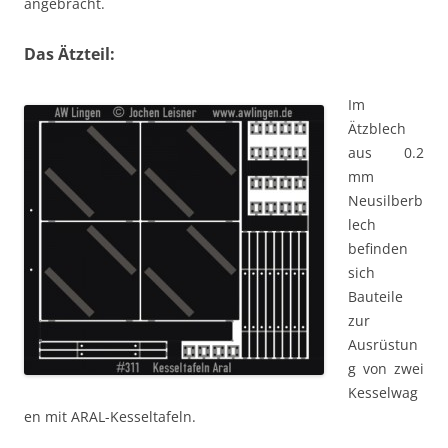
angebracht.
Das Ätzteil:
Im
Ätzblech
aus 0.2
mm
Neusilberb
lech
befinden
sich
Bauteile
zur
Ausrüstun
g von zwei
Kesselwag
en mit ARAL-Kesseltafeln.