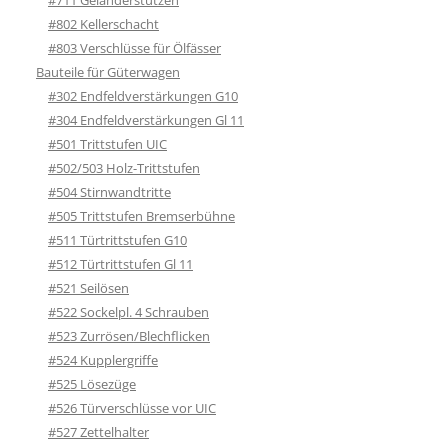
#802 Kellerschacht
#803 Verschlüsse für Ölfässer
Bauteile für Güterwagen
#302 Endfeldverstärkungen G10
#304 Endfeldverstärkungen Gl 11
#501 Trittstufen UIC
#502/503 Holz-Trittstufen
#504 Stirnwandtritte
#505 Trittstufen Bremserbühne
#511 Türtrittstufen G10
#512 Türtrittstufen Gl 11
#521 Seilösen
#522 Sockelpl. 4 Schrauben
#523 Zurrösen/Blechflicken
#524 Kupplergriffe
#525 Lösezüge
#526 Türverschlüsse vor UIC
#527 Zettelhalter