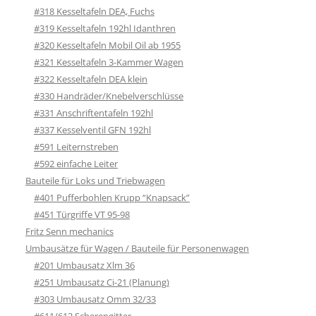
#318 Kesseltafeln DEA, Fuchs
#319 Kesseltafeln 192hl Idanthren
#320 Kesseltafeln Mobil Oil ab 1955
#321 Kesseltafeln 3-Kammer Wagen
#322 Kesseltafeln DEA klein
#330 Handräder/Knebelverschlüsse
#331 Anschriftentafeln 192hl
#337 Kesselventil GFN 192hl
#591 Leiternstreben
#592 einfache Leiter
Bauteile für Loks und Triebwagen
#401 Pufferbohlen Krupp “Knapsack”
#451 Türgriffe VT 95-98
Fritz Senn mechanics
Umbausätze für Wagen / Bauteile für Personenwagen
#201 Umbausatz Xlm 36
#251 Umbausatz Ci-21 (Planung)
#303 Umbausatz Omm 32/33
#611/612 Scherengitter