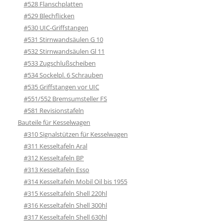
#528 Flanschplatten
#529 Blechflicken
#530 UIC-Griffstangen
#531 Stirnwandsäulen G 10
#532 Stirnwandsäulen Gl 11
#533 Zugschlußscheiben
#534 Sockelpl. 6 Schrauben
#535 Griffstangen vor UIC
#551/552 Bremsumsteller FS
#581 Revisionstafeln
Bauteile für Kesselwagen
#310 Signalstützen für Kesselwagen
#311 Kesseltafeln Aral
#312 Kesseltafeln BP
#313 Kesseltafeln Esso
#314 Kesseltafeln Mobil Oil bis 1955
#315 Kesseltafeln Shell 220hl
#316 Kesseltafeln Shell 300hl
#317 Kesseltafeln Shell 630hl