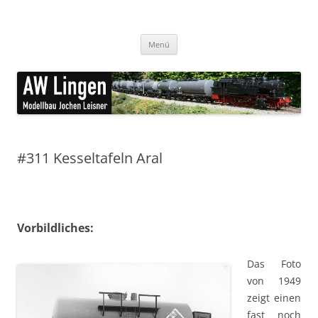
Zum
Inhalt
AW Lingen Modellbau
springen
feine Ätzteile für den Modellbau
Menü
#311 Kesseltafeln Aral
Vorbildliches:
Das Foto
von 1949
zeigt einen
fast noch