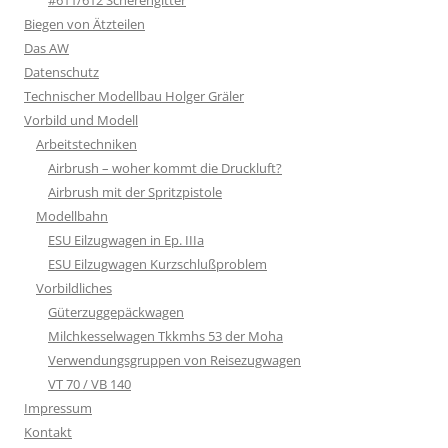
Biegen von Ätzteilen
Das AW
Datenschutz
Technischer Modellbau Holger Gräler
Vorbild und Modell
Arbeitstechniken
Airbrush – woher kommt die Druckluft?
Airbrush mit der Spritzpistole
Modellbahn
ESU Eilzugwagen in Ep. IIIa
ESU Eilzugwagen Kurzschlußproblem
Vorbildliches
Güterzuggepäckwagen
Milchkesselwagen Tkkmhs 53 der Moha
Verwendungsgruppen von Reisezugwagen
VT 70 / VB 140
Impressum
Kontakt