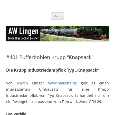
Zum
Inhalt
AW Lingen Modellbau
springen
feine Ätzteile für den Modellbau
Menü
#401 Pufferbohlen Krupp “Knapsack”
Die Krupp Industriedampflok Typ „Knapsack“
Von Martin Klinger
www.makette.de
gibt es einen
interessanten Umbausatz für eine Krupp
Industriedampflok vom Typ Knapsack. Es handelt sich um
ein Resingehäuse passend zum Fahrwerk einer GFN 89.
Das Vorbild: