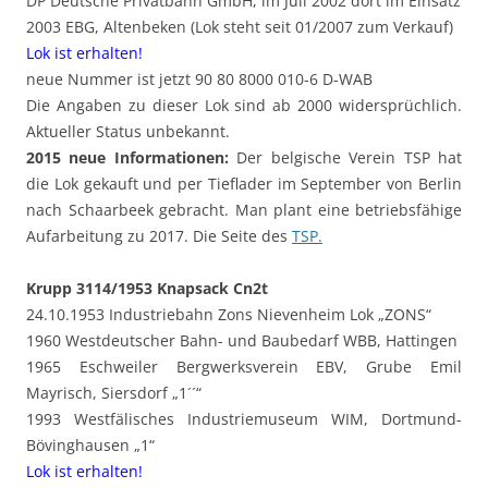
DP Deutsche Privatbahn GmbH, im Juli 2002 dort im Einsatz
2003 EBG, Altenbeken (Lok steht seit 01/2007 zum Verkauf)
Lok ist erhalten!
neue Nummer ist jetzt 90 80 8000 010-6 D-WAB
Die Angaben zu dieser Lok sind ab 2000 widersprüchlich.
Aktueller Status unbekannt.
2015 neue Informationen:
Der belgische Verein TSP hat
die Lok gekauft und per Tieflader im September von Berlin
nach Schaarbeek gebracht. Man plant eine betriebsfähige
Aufarbeitung zu 2017. Die Seite des
TSP.
Krupp 3114/1953 Knapsack Cn2t
24.10.1953 Industriebahn Zons Nievenheim Lok „ZONS“
1960 Westdeutscher Bahn- und Baubedarf WBB, Hattingen
1965 Eschweiler Bergwerksverein EBV, Grube Emil
Mayrisch, Siersdorf „1´´“
1993 Westfälisches Industriemuseum WIM, Dortmund-
Bövinghausen „1“
Lok ist erhalten!