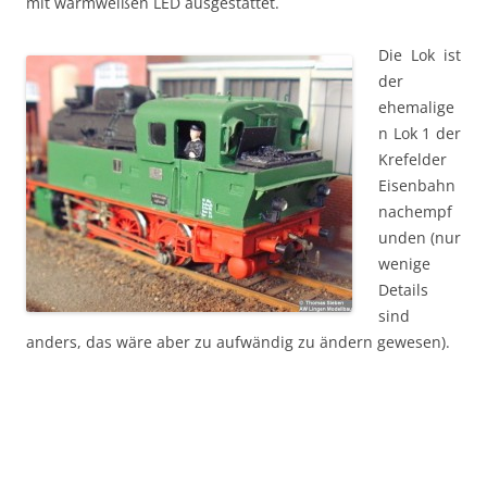
mit warmweißen LED ausgestattet.
Die Lok ist
der
ehemalige
n Lok 1 der
Krefelder
Eisenbahn
nachempf
unden (nur
wenige
Details
sind
anders, das wäre aber zu aufwändig zu ändern gewesen).