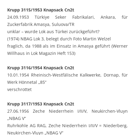
Krupp 3115/1953 Knapsack Cn2t
24.09.1953 Türkiye Seker Fabrikalari, Ankara, für
Zuckerfabrik Amasya, Suluova/TR
unklar – wurde Lok aus Türkei zurückgeführt?
(1974) NBAG Lok 3, belegt durch Foto Martin Welzel
fraglich, da 1988 als im Einsatz in Amasya geführt (Werner
Willhaus in Lok Magazin Heft 153)
Krupp 3116/1954 Knapsack Cn2t
10.01.1954 Rheinisch-Westfälische Kalkwerke, Dornap, für
Werk Hönnetal „85“
verschrottet
Krupp 3117/1953 Knapsack Cn2t
27.06.1956 Zeche Niederrhein I/II/V, Neukirchen-Vluyn
„NBAG V“
Ruhrkohle AG RAG, Zeche Niederrhein I/II/V = Niederberg,
Neukirchen-Vluyn „NBAG V“