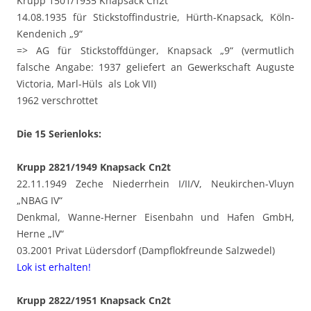
Krupp 1501/1935 Knapsack Cn2t
14.08.1935 für Stickstoffindustrie, Hürth-Knapsack, Köln-
Kendenich „9“
=> AG für Stickstoffdünger, Knapsack „9“ (vermutlich
falsche Angabe: 1937 geliefert an Gewerkschaft Auguste
Victoria, Marl-Hüls als Lok VII)
1962 verschrottet
Die 15 Serienloks:
Krupp 2821/1949 Knapsack Cn2t
22.11.1949 Zeche Niederrhein I/II/V, Neukirchen-Vluyn
„NBAG IV“
Denkmal, Wanne-Herner Eisenbahn und Hafen GmbH,
Herne „IV“
03.2001 Privat Lüdersdorf (Dampflokfreunde Salzwedel)
Lok ist erhalten!
Krupp 2822/1951 Knapsack Cn2t