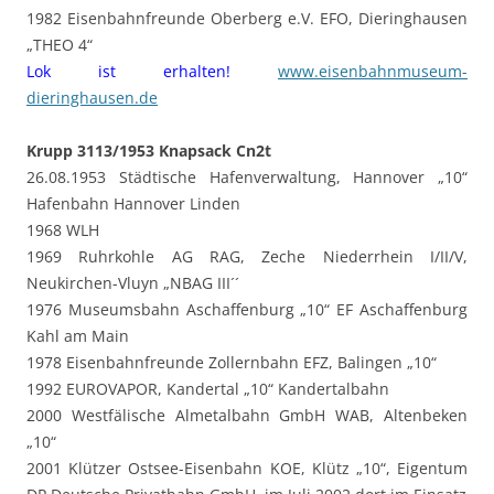
1982 Eisenbahnfreunde Oberberg e.V. EFO, Dieringhausen
„THEO 4“
Lok ist erhalten!
www.eisenbahnmuseum-
dieringhausen.de
Krupp 3113/1953 Knapsack Cn2t
26.08.1953 Städtische Hafenverwaltung, Hannover „10“
Hafenbahn Hannover Linden
1968 WLH
1969 Ruhrkohle AG RAG, Zeche Niederrhein I/II/V,
Neukirchen-Vluyn „NBAG III´´
1976 Museumsbahn Aschaffenburg „10“ EF Aschaffenburg
Kahl am Main
1978 Eisenbahnfreunde Zollernbahn EFZ, Balingen „10“
1992 EUROVAPOR, Kandertal „10“ Kandertalbahn
2000 Westfälische Almetalbahn GmbH WAB, Altenbeken
„10“
2001 Klützer Ostsee-Eisenbahn KOE, Klütz „10“, Eigentum