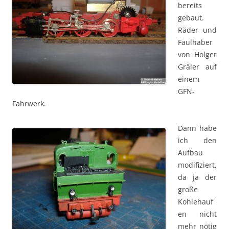
bereits
gebaut.
Räder und
Faulhaber
von Holger
Gräler auf
einem
GFN-
Fahrwerk.
Dann habe
ich den
Aufbau
modifiziert,
da ja der
große
Kohlehauf
en nicht
mehr nötig