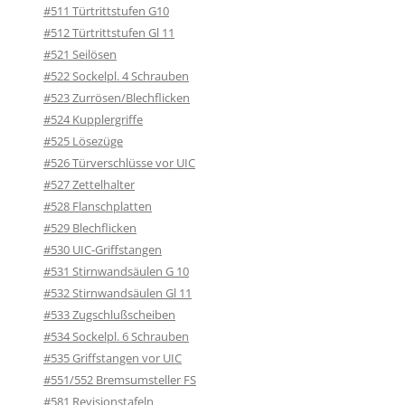
#511 Türtrittstufen G10
#512 Türtrittstufen Gl 11
#521 Seilösen
#522 Sockelpl. 4 Schrauben
#523 Zurrösen/Blechflicken
#524 Kupplergriffe
#525 Lösezüge
#526 Türverschlüsse vor UIC
#527 Zettelhalter
#528 Flanschplatten
#529 Blechflicken
#530 UIC-Griffstangen
#531 Stirnwandsäulen G 10
#532 Stirnwandsäulen Gl 11
#533 Zugschlußscheiben
#534 Sockelpl. 6 Schrauben
#535 Griffstangen vor UIC
#551/552 Bremsumsteller FS
#581 Revisionstafeln