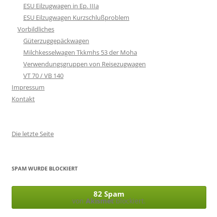
ESU Eilzugwagen in Ep. IIIa
ESU Eilzugwagen Kurzschlußproblem
Vorbildliches
Güterzuggepäckwagen
Milchkesselwagen Tkkmhs 53 der Moha
Verwendungsgruppen von Reisezugwagen
VT 70 / VB 140
Impressum
Kontakt
Die letzte Seite
SPAM WURDE BLOCKIERT
82 Spam
von
Akismet
blockiert.