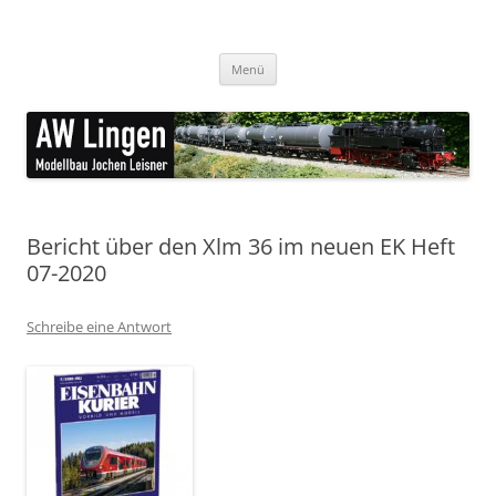
Zum
Inhalt
AW Lingen Modellbau
springen
feine Ätzteile für den Modellbau
Menü
Bericht über den Xlm 36 im neuen EK Heft
07-2020
Schreibe eine Antwort