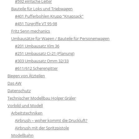
#592 einfache Leiter
Bauteile für Loks und Triebwagen
#401 Pufferbohlen Krupp “Knapsack”
#451 Türgriffe VT 95-98
Fritz Senn mechanics
Umbausätze für Wagen / Bauteile für Personenwagen
#201 Umbausatz Xlm 36
#251 Umbausatz Ci-21 (Planung)
#303 Umbausatz Omm 32/33
#611/612 Scherengitter
Biegen von Ätzteilen
Das AW
Datenschutz
Technischer Modellbau Holger Gräler
Vorbild und Modell
Arbeitstechniken
Airbrush – woher kommt die Druckluft?
Airbrush mit der Spritzpistole
Modellbahn