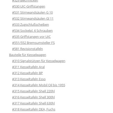
#529 Blechflicken
#530 UIC-Griffstangen
#531 Stirnwandsäulen G 10
#532 Stirnwandsäulen Gl 11
#533 Zugschlußscheiben
#534 Sockelpl. 6 Schrauben
#535 Griffstangen vor UIC
#551/552 Bremsumsteller FS
#581 Revisionstafeln
Bauteile für Kesselwagen
#310 Signalstützen für Kesselwagen
#311 Kesseltafeln Aral
#312 Kesseltafeln BP
#313 Kesseltafeln Esso
#314 Kesseltafeln Mobil Oil bis 1955
#315 Kesseltafeln Shell 220hl
#316 Kesseltafeln Shell 300hl
#317 Kesseltafeln Shell 630hl
#318 Kesseltafeln DEA, Fuchs