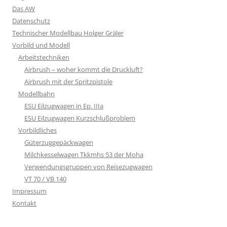
Das AW
Datenschutz
Technischer Modellbau Holger Gräler
Vorbild und Modell
Arbeitstechniken
Airbrush – woher kommt die Druckluft?
Airbrush mit der Spritzpistole
Modellbahn
ESU Eilzugwagen in Ep. IIIa
ESU Eilzugwagen Kurzschlußproblem
Vorbildliches
Güterzuggepäckwagen
Milchkesselwagen Tkkmhs 53 der Moha
Verwendungsgruppen von Reisezugwagen
VT 70 / VB 140
Impressum
Kontakt