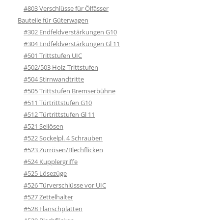
#803 Verschlüsse für Ölfässer
Bauteile für Güterwagen
#302 Endfeldverstärkungen G10
#304 Endfeldverstärkungen Gl 11
#501 Trittstufen UIC
#502/503 Holz-Trittstufen
#504 Stirnwandtritte
#505 Trittstufen Bremserbühne
#511 Türtrittstufen G10
#512 Türtrittstufen Gl 11
#521 Seilösen
#522 Sockelpl. 4 Schrauben
#523 Zurrösen/Blechflicken
#524 Kupplergriffe
#525 Lösezüge
#526 Türverschlüsse vor UIC
#527 Zettelhalter
#528 Flanschplatten