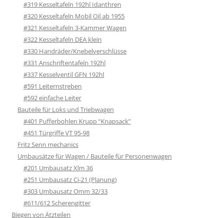
#319 Kesseltafeln 192hl Idanthren
#320 Kesseltafeln Mobil Oil ab 1955
#321 Kesseltafeln 3-Kammer Wagen
#322 Kesseltafeln DEA klein
#330 Handräder/Knebelverschlüsse
#331 Anschriftentafeln 192hl
#337 Kesselventil GFN 192hl
#591 Leiternstreben
#592 einfache Leiter
Bauteile für Loks und Triebwagen
#401 Pufferbohlen Krupp “Knapsack”
#451 Türgriffe VT 95-98
Fritz Senn mechanics
Umbausätze für Wagen / Bauteile für Personenwagen
#201 Umbausatz Xlm 36
#251 Umbausatz Ci-21 (Planung)
#303 Umbausatz Omm 32/33
#611/612 Scherengitter
Biegen von Ätzteilen