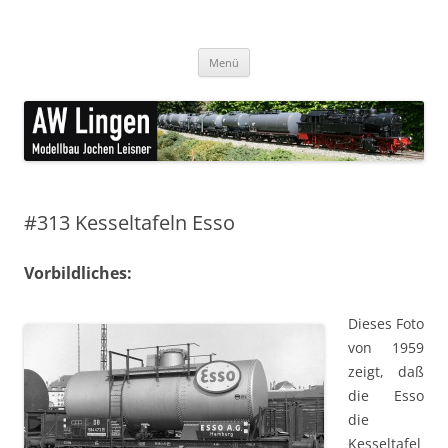
Zum
Inhalt
AW Lingen Modellbau
springen
feine Ätzteile für den Modellbau
Menü
#313 Kesseltafeln Esso
Vorbildliches:
Dieses Foto
von 1959
zeigt, daß
die Esso
die
Kesseltafel