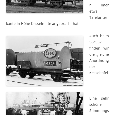
n imer
etwa
Tafelunter
kante in Höhe Kesselmitte angebracht hat.
Auch beim
584907
finden wir
die gleiche
Anordnung
der
Kesseltafel
.
Eine sehr
schöne
Stimmungs