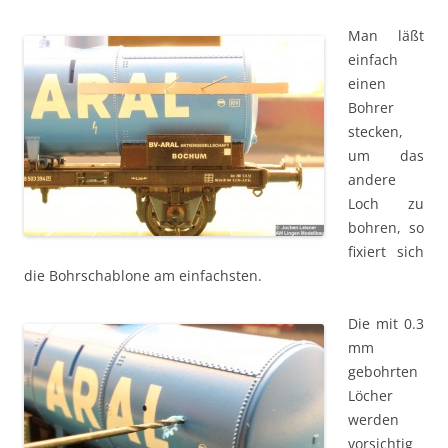
Man läßt
einfach
einen
Bohrer
stecken,
um das
andere
Loch zu
bohren, so
fixiert sich
die Bohrschablone am einfachsten.
Die mit 0.3
mm
gebohrten
Löcher
werden
vorsichtig